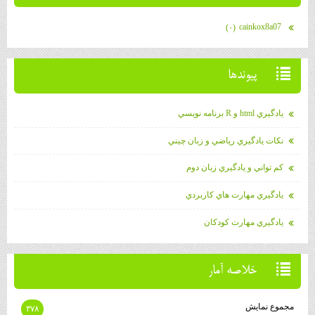
cainkox8a07
(۰)
پيوندها
يادگيري html و R برنامه نويسي
نكات يادگيري رياضي و زبان چيني
كم تواني و يادگيري زبان دوم
يادگيري مهارت هاي كاربردي
يادگيري مهارت كودكان
خلاصه آمار
مجموع نمایش‌
۳۷۸