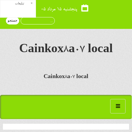
×
تبلیغات
پنجشنبه ۱۵ مرداد ۰۵
Cainkox8a07 local
Cainkox8a07 local