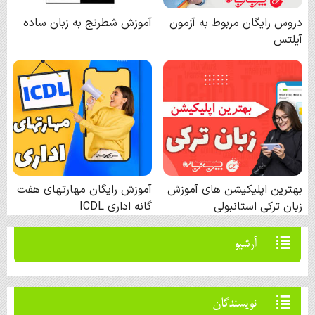
آرشيو
نويسندگان